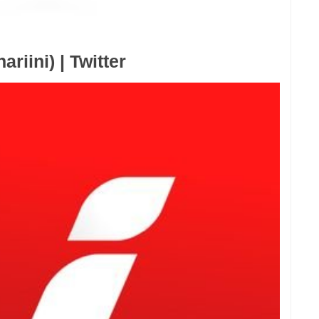
ariini) | Twitter