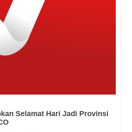
an Selamat Hari Jadi Provinsi
.CO