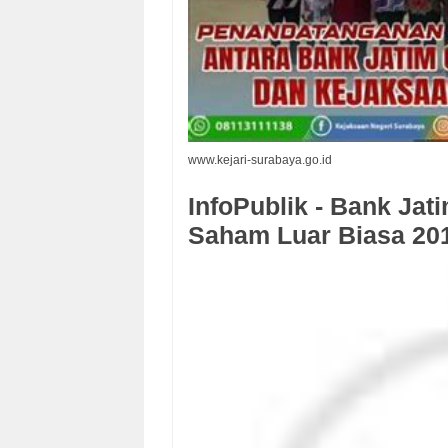
www.kejari-surabaya.go.id
InfoPublik - Bank J
Saham Luar Biasa 20