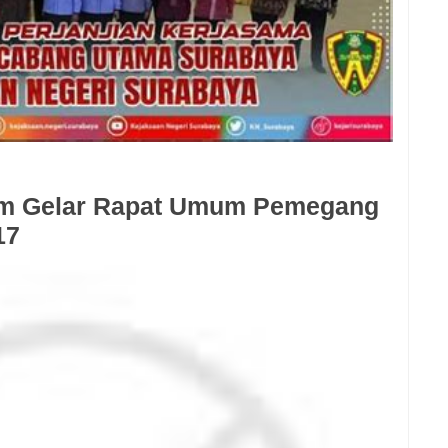
atim Gelar Rapat Umum Pemegang
17