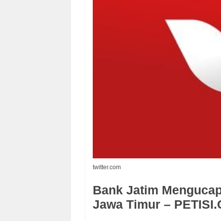
twitter.com
Bank Jatim Mengucapk
Jawa Timur – PETISI