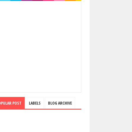
OPULAR POST
LABELS
BLOG ARCHIVE